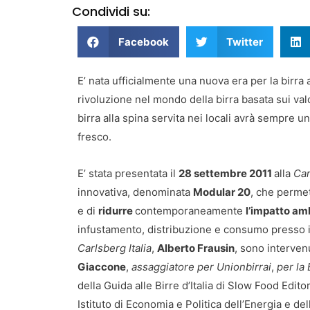
Condividi su:
Facebook
Twitter
E’ nata ufficialmente una nuova era per la birra all
rivoluzione nel mondo della birra basata sui valor
birra alla spina servita nei locali avrà sempre u
fresco.
E’ stata presentata il
28 settembre 2011
alla
Car
innovativa, denominata
Modular 20
, che permet
e di
ridurre
contemporaneamente
l’impatto amb
infustamento, distribuzione e consumo presso il 
Carlsberg Italia
,
Alberto Frausin
, sono interven
Giaccone
,
assaggiatore per Unionbirrai
,
per la
della Guida alle Birre d’Italia di Slow Food Edit
Istituto di Economia e Politica dell’Energia e de