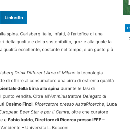
LinkedIn
T
a spina. Carlsberg Italia, infatti, è l’artefice di una
i della qualità e della sostenibilità, grazie alla quale la
na qualità eccellente, costante nel tempo, e un gusto più
lsberg Drink Different Area di Milano
la tecnologia
te di offrire al consumatore una birra di estrema qualità
ientale della birra alla spina
durante le fasi di
punto vendita. Oltre all’
Amministratore Delegato di
uti
Cosimo Finzi
,
Ricercatore presso AstraRicerche
,
Luca
 European Beer Star e per il Camra
, oltre che curatore
ore e
Fabio Iraldo
,
Direttore di Ricerca presso IEFE
–
ll’Ambiente – Università L. Bocconi.