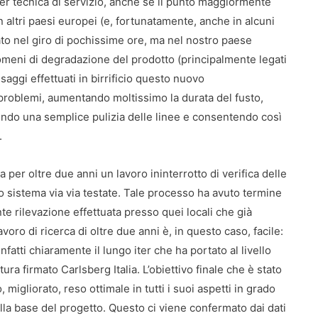
per tecnica di servizio, anche se il punto maggiormente
n altri paesi europei (e, fortunatamente, anche in alcuni
mato nel giro di pochissime ore, ma nel nostro paese
eni di degradazione del prodotto (principalmente legati
saggi effettuati in birrificio questo nuovo
problemi, aumentando moltissimo la durata del fusto,
ndo una semplice pulizia delle linee e consentendo così
.
 per oltre due anni un lavoro ininterrotto di verifica delle
vo sistema via via testate. Tale processo ha avuto termine
e rilevazione effettuata presso quei locali che già
voro di ricerca di oltre due anni è, in questo caso, facile:
nfatti chiaramente il lungo iter che ha portato al livello
ura firmato Carlsberg Italia. L’obiettivo finale che è stato
migliorato, reso ottimale in tutti i suoi aspetti in grado
alla base del progetto. Questo ci viene confermato dai dati