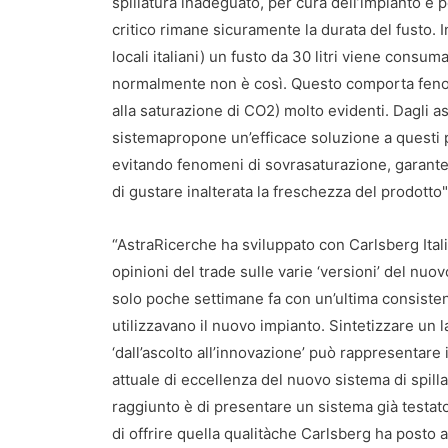
spillatura inadeguato, per cura dell’impianto e 
critico rimane sicuramente la durata del fusto. I
locali italiani) un fusto da 30 litri viene consu
normalmente non è così. Questo comporta fenom
alla saturazione di CO2) molto evidenti. Dagli as
sistemapropone un’efficace soluzione a questi 
evitando fenomeni di sovrasaturazione, garante
di gustare inalterata la freschezza del prodotto"
“AstraRicerche ha sviluppato con Carlsberg Italia
opinioni del trade sulle varie ‘versioni’ del nuo
solo poche settimane fa con un’ultima consistent
utilizzavano il nuovo impianto. Sintetizzare un la
‘dall’ascolto all’innovazione’ può rappresentare i
attuale di eccellenza del nuovo sistema di spillat
raggiunto è di presentare un sistema già testato, 
di offrire quella qualitàche Carlsberg ha posto 