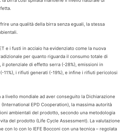
 birra così spillata mantiene il livello naturale di
fetta.
rire una qualità della birra senza eguali, la stessa
bientali.
PET e i fusti in acciaio ha evidenziato come la nuova
tradizionale per quanto riguarda il consumo totale di
, il potenziale di effetto serra (-28%), emissioni in
11%), i rifiuti generati (-19%), e infine i rifiuti pericolosi
ria a livello mondiale ad aver conseguito la Dichiarazione
 (International EPD Cooperation), la massima autorità
azioni ambientali del prodotto, secondo una metodologia
i vita del prodotto (Life Cycle Assessment). La valutazione
ione con lo con lo IEFE Bocconi con una tecnica – regolata