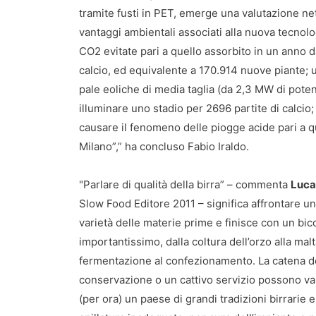
tramite fusti in PET, emerge una valutazione net
vantaggi ambientali associati alla nuova tecnolog
CO2 evitate pari a quello assorbito in un anno d
calcio, ed equivalente a 170.914 nuove piante; 
pale eoliche di media taglia (da 2,3 MW di pote
illuminare uno stadio per 2696 partite di calcio
causare il fenomeno delle piogge acide pari a 
Milano”,” ha concluso Fabio Iraldo.
"Parlare di qualità della birra” – commenta
Luca
Slow Food Editore 2011 – significa affrontare u
varietà delle materie prime e finisce con un bi
importantissimo, dalla coltura dell’orzo alla ma
fermentazione al confezionamento. La catena della
conservazione o un cattivo servizio possono vani
(per ora) un paese di grandi tradizioni birrarie