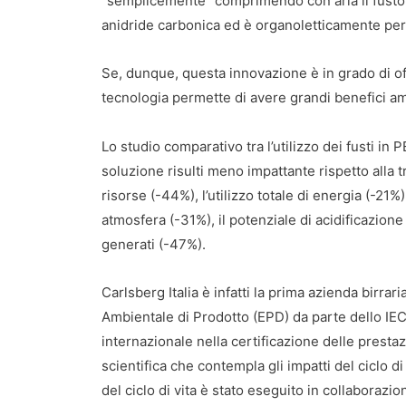
“semplicemente” comprimendo con aria il fusto: la
anidride carbonica ed è organoletticamente per
Se, dunque, questa innovazione è in grado di off
tecnologia permette di avere grandi benefici am
Lo studio comparativo tra l’utilizzo dei fusti in 
soluzione risulti meno impattante rispetto alla 
risorse (-44%), l’utilizzo totale di energia (-21%)
atmosfera (-31%), il potenziale di acidificazione (-
generati (-47%).
Carlsberg Italia è infatti la prima azienda birra
Ambientale di Prodotto (EPD) da parte dello IEC
internazionale nella certificazione delle prest
scientifica che contempla gli impatti del ciclo d
del ciclo di vita è stato eseguito in collaboraz