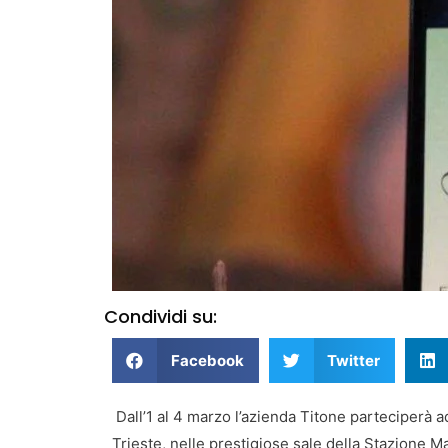
Condividi su:
Facebook
Twitter
Dall’1 al 4 marzo l’azienda Titone parteciperà ad
Trieste, nelle prestigiose sale della Stazione Ma