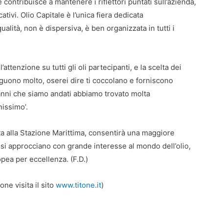
contribuisce a mantenere i riflettori puntati sull’azienda,
cativi. Olio Capitale è l’unica fiera dedicata
ualità, non è dispersiva, è ben organizzata in tutti i
’attenzione su tutti gli oli partecipanti, e la scelta dei
eguono molto, oserei dire ti coccolano e forniscono
i anni che siamo andati abbiamo trovato molta
nissimo’.
ta alla Stazione Marittima, consentirà una maggiore
e si approcciano con grande interesse al mondo dell’olio,
pea per eccellenza. (F.D.)
one visita il sito
www.titone.it
)