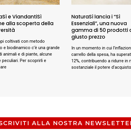
aSì e ViandantiSì
NaturaSì lancia i “Sì
me alla scoperta della
Essenziali”, una nuova
ersità
gamma di 50 prodotti 
giusto prezzo
pi coltivati con metodo
co e biodinamico c’è una grande
In un momento in cui l’inflazione
di animali e di piante, alcune
carrello della spesa, ha superat
 peculiari. Per scoprirli e
12%, contribuendo a ridurre in
pare
sostanziale il potere d’acquisto
ISCRIVITI ALLA NOSTRA NEWSLETTE