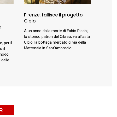
Firenze, fallisce il progetto
C.bio
al
A un anno dalla morte di Fabio Picchi,
lo storico patron del Cibreo, va all’asta
C.bio, la bottega mercato di via della
, per il
Mattonaia in Sant’Ambrogio.
o il
 modo
 delle
R