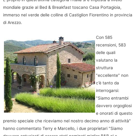
mondiale grazie al Bed & Breakfast toscano Casa Portagioia,
immerso nel verde delle colline di Castiglion Fiorentino in provincia
di Arezzo.
Con 585
recensioni, 583
delle quali
valutano la
struttura
"eccellente" non
c’è tanto da
interrogarsi:
"Siamo entrambi
davvero orgogliosi
e onorati di questo
premio speciale che riceviamo nel nostro decimo anno di attività"
hanno commentato Terry e Marcello, i due proprietari "Siamo
davvero entusiasti di essere stati nominati miglior B&B al e