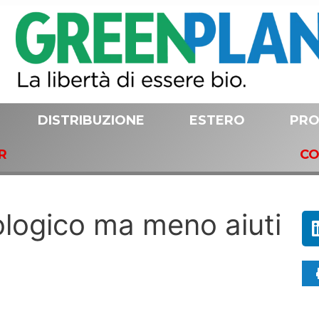
DISTRIBUZIONE
ESTERO
PRO
R
CO
ologico ma meno aiuti