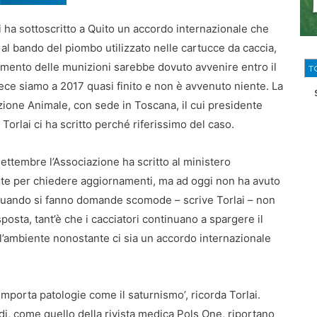
i ha sottoscritto a Quito un accordo internazionale che
al bando del piombo utilizzato nelle cartucce da caccia,
amento delle munizioni sarebbe dovuto avvenire entro il
T
ce siamo a 2017 quasi finito e non è avvenuto niente. La
azione Animale, con sede in Toscana, il cui presidente
Torlai ci ha scritto perché riferissimo del caso.
ettembre l’Associazione ha scritto al ministero
nte per chiedere aggiornamenti, ma ad oggi non ha avuto
‘Quando si fanno domande scomode – scrive Torlai – non
sposta, tant’è che i cacciatori continuano a spargere il
’ambiente nonostante ci sia un accordo internazionale
porta patologie come il saturnismo’, ricorda Torlai.
udi, come quello della rivista medica Pols One, riportano