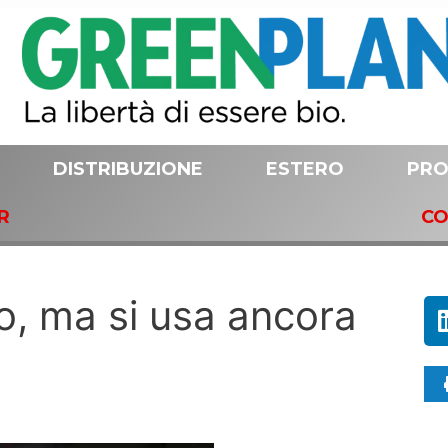
DISTRIBUZIONE
ESTERO
PRO
R
CO
co, ma si usa ancora