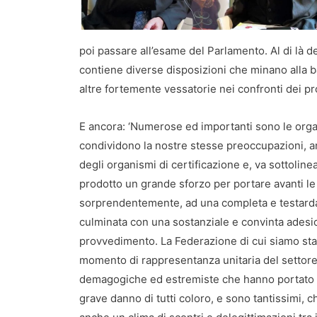
poi passare all’esame del Parlamento. Al di là del
contiene diverse disposizioni che minano alla b
altre fortemente vessatorie nei confronti dei pro
E ancora: ‘Numerose ed importanti sono le organ
condividono la nostre stesse preoccupazioni, anz
degli organismi di certificazione e, va sottoline
prodotto un grande sforzo per portare avanti le
sorprendentemente, ad una completa e testarda
culminata con una sostanziale e convinta adesi
provvedimento. La Federazione di cui siamo st
momento di rappresentanza unitaria del settore
demagogiche ed estremiste che hanno portato il
grave danno di tutti coloro, e sono tantissimi, 