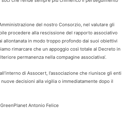
a i soci che rende sempre più chimerico il perseguimento
 Amministrazione del nostro Consorzio, nel valutare gli
abile procedere alla rescissione del rapporto associativo
i allontanata in modo troppo profondo dai suoi obiettivi
iamo rimarcare che un appoggio così totale al Decreto in
lteriore permanenza nella compagine associativa’.
all’interno di Assocert, l’associazione che riunisce gli enti
o nuove decisioni alla vigilia o immediatamente dopo il
 di GreenPlanet Antonio Felice