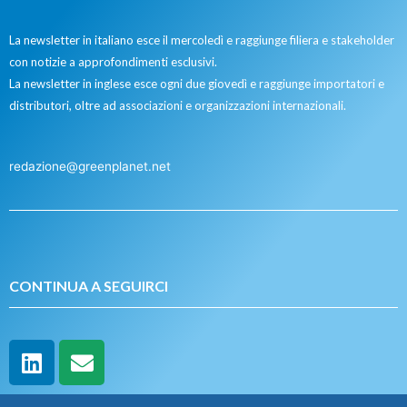
La newsletter in italiano esce il mercoledì e raggiunge filiera e stakeholder
con notizie a approfondimenti esclusivi.
La newsletter in inglese esce ogni due giovedì e raggiunge importatori e
distributori, oltre ad associazioni e organizzazioni internazionali.
redazione@greenplanet.net
CONTINUA A SEGUIRCI