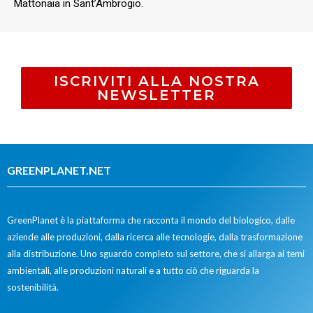
Mattonaia in Sant’Ambrogio.
ISCRIVITI ALLA NOSTRA
NEWSLETTER
GREENPLANET.NET
GreenPlanet è la piattaforma che racconta il mondo del biologico, dalle
aziende alle produzioni, dalla ricerca alle tecnologie, dalla trasformazione
alla distribuzione. Uno sguardo completo sul settore, che si allarga ai temi
ambientali, alle produzioni naturali e a tutto ciò che riguarda la
sostenibilità.