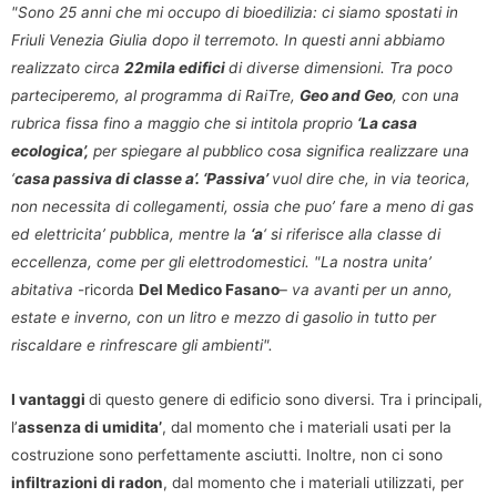
"Sono 25 anni che mi occupo di bioedilizia: ci siamo spostati in
Friuli Venezia Giulia dopo il terremoto. In questi anni abbiamo
realizzato circa
22mila edifici
di diverse dimensioni. Tra poco
parteciperemo, al programma di RaiTre,
Geo and Geo
, con una
rubrica fissa fino a maggio che si intitola proprio
‘La casa
ecologica’,
per spiegare al pubblico cosa significa realizzare una
‘
casa passiva di classe a’.
‘Passiva’
vuol dire che, in via teorica,
non necessita di collegamenti, ossia che puo’ fare a meno di gas
ed elettricita’ pubblica, mentre la
‘a
‘ si riferisce alla classe di
eccellenza, come per gli elettrodomestici. "La nostra unita’
abitativa
-ricorda
Del Medico Fasano
–
va avanti per un anno,
estate e inverno, con un litro e mezzo di gasolio in tutto per
riscaldare e rinfrescare gli ambienti".
I vantaggi
di questo genere di edificio sono diversi. Tra i principali,
l’
assenza di umidita’
, dal momento che i materiali usati per la
costruzione sono perfettamente asciutti. Inoltre, non ci sono
infiltrazioni di radon
, dal momento che i materiali utilizzati, per