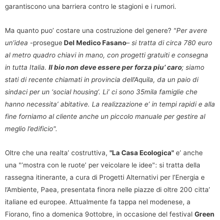
garantiscono una barriera contro le stagioni e i rumori.
Ma quanto puo’ costare una costruzione del genere?
"Per avere
un’idea
-prosegue
Del Medico Fasano
– si tratta di circa 780 euro
al metro quadro chiavi in mano, con progetti gratuiti e consegna
in tutta Italia.
Il bio non deve essere per forza piu’ caro
; siamo
stati di recente chiamati in provincia dell’Aquila, da un paio di
sindaci per un ‘social housing’. Li’ ci sono 35mila famiglie che
hanno necessita’ abitative. La realizzazione e’ in tempi rapidi e alla
fine forniamo al cliente anche un piccolo manuale per gestire al
meglio l’edificio".
Oltre che una realta’ costruttiva,
"La Casa Ecologica"
e’ anche
una "’mostra con le ruote’ per veicolare le idee": si tratta della
rassegna itinerante, a cura di Progetti Alternativi per l’Energia e
l’Ambiente, Paea, presentata finora nelle piazze di oltre 200 citta’
italiane ed europee. Attualmente fa tappa nel modenese, a
Fiorano, fino a domenica 9ottobre, in occasione del festival
Green