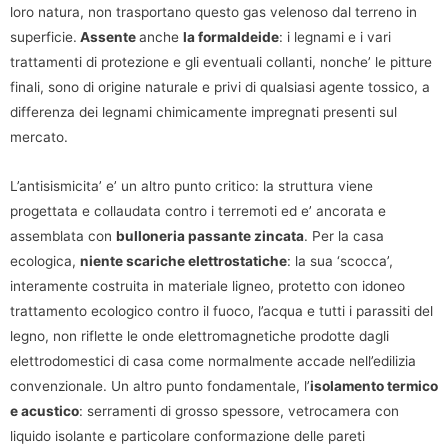
loro natura, non trasportano questo gas velenoso dal terreno in
superficie.
Assente
anche
la formaldeide
: i legnami e i vari
trattamenti di protezione e gli eventuali collanti, nonche’ le pitture
finali, sono di origine naturale e privi di qualsiasi agente tossico, a
differenza dei legnami chimicamente impregnati presenti sul
mercato.
L’antisismicita’ e’ un altro punto critico: la struttura viene
progettata e collaudata contro i terremoti ed e’ ancorata e
assemblata con
bulloneria passante zincata
. Per la casa
ecologica,
niente scariche elettrostatiche
: la sua ‘scocca’,
interamente costruita in materiale ligneo, protetto con idoneo
trattamento ecologico contro il fuoco, l’acqua e tutti i parassiti del
legno, non riflette le onde elettromagnetiche prodotte dagli
elettrodomestici di casa come normalmente accade nell’edilizia
convenzionale. Un altro punto fondamentale, l’
isolamento termico
e acustico
: serramenti di grosso spessore, vetrocamera con
liquido isolante e particolare conformazione delle pareti