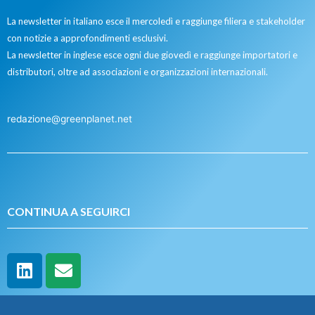
La newsletter in italiano esce il mercoledì e raggiunge filiera e stakeholder
con notizie a approfondimenti esclusivi.
La newsletter in inglese esce ogni due giovedì e raggiunge importatori e
distributori, oltre ad associazioni e organizzazioni internazionali.
redazione@greenplanet.net
CONTINUA A SEGUIRCI