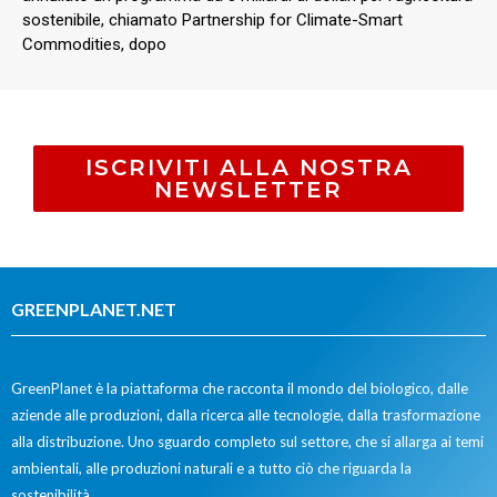
sostenibile, chiamato Partnership for Climate-Smart
Commodities, dopo
ISCRIVITI ALLA NOSTRA
NEWSLETTER
GREENPLANET.NET
GreenPlanet è la piattaforma che racconta il mondo del biologico, dalle
aziende alle produzioni, dalla ricerca alle tecnologie, dalla trasformazione
alla distribuzione. Uno sguardo completo sul settore, che si allarga ai temi
ambientali, alle produzioni naturali e a tutto ciò che riguarda la
sostenibilità.