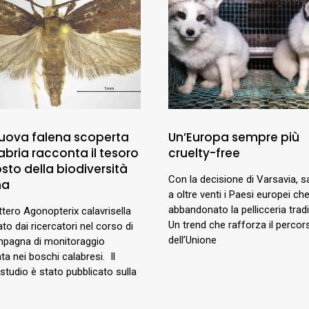
uova falena scoperta
Un’Europa sempre più
abria racconta il tesoro
cruelty-free
sto della biodiversità
Con la decisione di Varsavia, 
na
a oltre venti i Paesi europei c
abbandonato la pellicceria tradi
ottero Agonopterix calavrisella
Un trend che rafforza il percor
ato dai ricercatori nel corso di
dell’Unione
pagna di monitoraggio
ta nei boschi calabresi. Il
 studio è stato pubblicato sulla