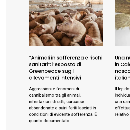
“Animali in sofferenza e rischi
Una n
sanitari”: l’esposto di
in Cal
Greenpeace sugli
nasco
allevamenti intensivi
italia
Aggressioni e fenomeni di
Il lepid
cannibalismo tra gli animali,
individu
infestazioni di ratti, carcasse
una cam
abbandonate e suini feriti lasciati in
effettua
condizioni di evidente sofferenza. È
relativo
quanto documentato