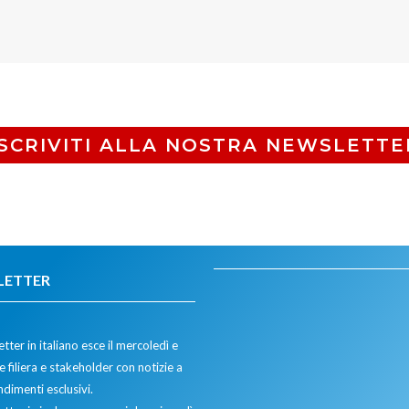
ISCRIVITI ALLA NOSTRA NEWSLETTE
LETTER
tter in italiano esce il mercoledì e
 filiera e stakeholder con notizie a
dimenti esclusivi.