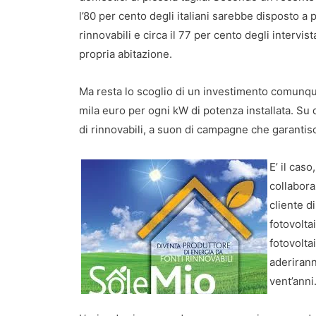
l’80 per cento degli italiani sarebbe disposto a
rinnovabili e circa il 77 per cento degli intervis
propria abitazione.
Ma resta lo scoglio di un investimento comunque
mila euro per ogni kW di potenza installata. Su
di rinnovabili, a suon di campagne che garantisc
E’ il cas
collabora
cliente d
fotovoltai
fotovolta
aderirann
vent’anni