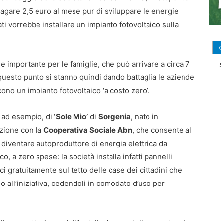
 pagare 2,5 euro al mese pur di sviluppare le energie
tati vorrebbe installare un impianto fotovoltaico sulla
T
 importante per le famiglie, che può arrivare a circa 7
 questo punto si stanno quindi dando battaglia le aziende
ono un impianto fotovoltaico ‘a costo zero’.
o, ad esempio, di
‘Sole Mio’
di
Sorgenia
, nato in
zione con la
Cooperativa Sociale Abn
, che consente al
i diventare autoproduttore di energia elettrica da
co, a zero spese: la società installa infatti pannelli
ici gratuitamente sul tetto delle case dei cittadini che
o all’iniziativa, cedendoli in comodato d’uso per
.