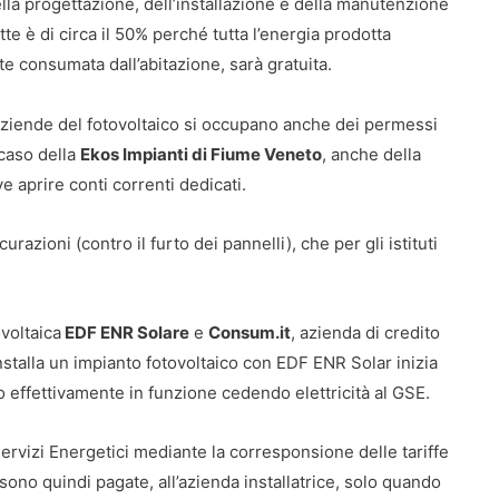
lla progettazione, dell’installazione e della manutenzione
tte è di circa il 50% perché tutta l’energia prodotta
 consumata dall’abitazione, sarà gratuita.
le aziende del fotovoltaico si occupano anche dei permessi
 caso della
Ekos Impianti di Fiume Veneto
, anche della
ve aprire conti correnti dedicati.
urazioni (contro il furto dei pannelli), che per gli istituti
ovoltaica
EDF ENR Solare
e
Consum.it
, azienda di credito
talla un impianto fotovoltaico con EDF ENR Solar inizia
o effettivamente in funzione cedendo elettricità al GSE.
rvizi Energetici mediante la corresponsione delle tariffe
sono quindi pagate, all’azienda installatrice, solo quando