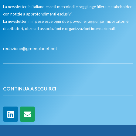
La newsletter in italiano esce il mercoledì e raggiunge filiera e stakeholder
con notizie a approfondimenti esclusivi.
La newsletter in inglese esce ogni due giovedì e raggiunge importatori e
distributori, oltre ad associazioni e organizzazioni internazionali.
redazione@greenplanet.net
CONTINUA A SEGUIRCI