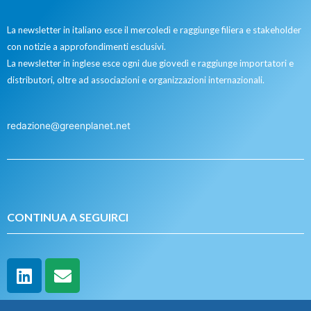
La newsletter in italiano esce il mercoledì e raggiunge filiera e stakeholder
con notizie a approfondimenti esclusivi.
La newsletter in inglese esce ogni due giovedì e raggiunge importatori e
distributori, oltre ad associazioni e organizzazioni internazionali.
redazione@greenplanet.net
CONTINUA A SEGUIRCI