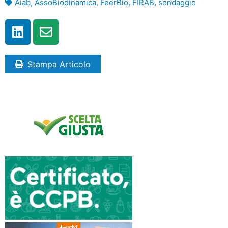
Aiab
,
AssoBiodinamica
,
FeerBio
,
FIRAB
,
sondaggio
Stampa Articolo