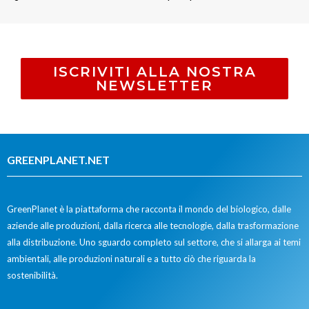
ISCRIVITI ALLA NOSTRA
NEWSLETTER
GREENPLANET.NET
GreenPlanet è la piattaforma che racconta il mondo del biologico, dalle
aziende alle produzioni, dalla ricerca alle tecnologie, dalla trasformazione
alla distribuzione. Uno sguardo completo sul settore, che si allarga ai temi
ambientali, alle produzioni naturali e a tutto ciò che riguarda la
sostenibilità.