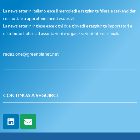
La newsletter in italiano esce il mercoledì e raggiunge filiera e stakeholder
con notizie a approfondimenti esclusivi.
La newsletter in inglese esce ogni due giovedì e raggiunge importatori e
distributori, oltre ad associazioni e organizzazioni internazionali.
redazione@greenplanet.net
CONTINUA A SEGUIRCI