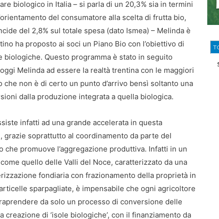
re biologico in Italia – si parla di un 20,3% sia in termini
l’orientamento del consumatore alla scelta di frutta bio,
cide del 2,8% sul totale spesa (dato Ismea) – Melinda è
ntino ha proposto ai soci un Piano Bio con l’obiettivo di
T
e biologiche. Questo programma è stato in seguito
ggi Melinda ad essere la realtà trentina con le maggiori
to che non è di certo un punto d’arrivo bensì soltanto una
sioni dalla produzione integrata a quella biologica.
ssiste infatti ad una grande accelerata in questa
, grazie soprattutto al coordinamento da parte del
 che promuove l’aggregazione produttiva. Infatti in un
o come quello delle Valli del Noce, caratterizzato da una
erizzazione fondiaria con frazionamento della proprietà in
articelle sparpagliate, è impensabile che ogni agricoltore
raprendere da solo un processo di conversione delle
La creazione di ‘isole biologiche’, con il finanziamento da