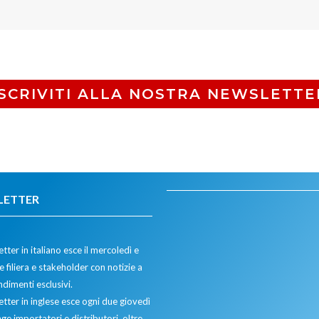
ISCRIVITI ALLA NOSTRA NEWSLETTE
LETTER
tter in italiano esce il mercoledì e
 filiera e stakeholder con notizie a
dimenti esclusivi.
etter in inglese esce ogni due giovedì
ge importatori e distributori, oltre