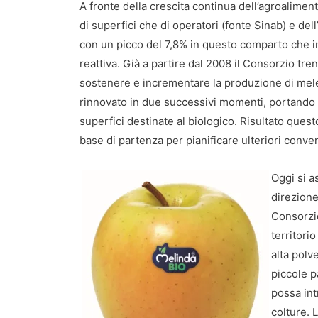
A fronte della crescita continua dell’agroalimenta
di superfici che di operatori (fonte Sinab) e del
con un picco del 7,8% in questo comparto che in
reattiva. Già a partire dal 2008 il Consorzio tre
sostenere e incrementare la produzione di mel
rinnovato in due successivi momenti, portando o
superfici destinate al biologico. Risultato ques
base di partenza per pianificare ulteriori conver
Oggi si a
direzione
Consorzio
territori
alta polv
piccole p
possa int
colture. 