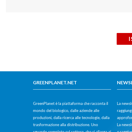
GREENPLANET.NET
NEWS
GreenPlanet è la piattaforma che racconta il
La newsle
mondo del biologico, dalle aziende alle
raggiunge
produzioni, dalla ricerca alle tecnologie, dalla
approfon
trasformazione alla distribuzione. Uno
La newsl
sguardo completo sul settore, che si allarga ai
e raggiun