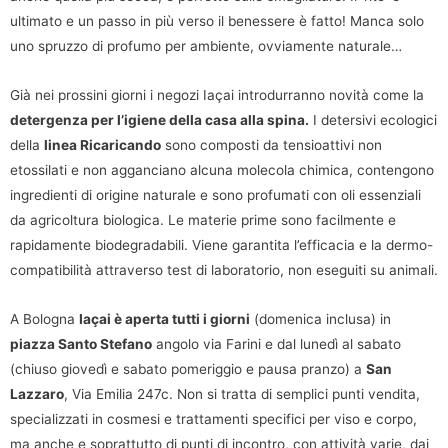
ultimato e un passo in più verso il benessere è fatto! Manca solo
uno spruzzo di profumo per ambiente, ovviamente naturale…
Già nei prossini giorni i negozi Iaçai introdurranno novità come la
detergenza per l’igiene della casa alla spina.
I detersivi ecologici
della
linea Ricaricando
sono composti da tensioattivi non
etossilati e non agganciano alcuna molecola chimica, contengono
ingredienti di origine naturale e sono profumati con oli essenziali
da agricoltura biologica. Le materie prime sono facilmente e
rapidamente biodegradabili. Viene garantita l’efficacia e la dermo-
compatibilità attraverso test di laboratorio, non eseguiti su animali.
A Bologna
Iaçai è aperta tutti i giorni
(domenica inclusa) in
piazza Santo Stefano
angolo via Farini e dal lunedì al sabato
(chiuso giovedì e sabato pomeriggio e pausa pranzo) a
San
Lazzaro
, Via Emilia 247c. Non si tratta di semplici punti vendita,
specializzati in cosmesi e trattamenti specifici per viso e corpo,
ma anche e soprattutto di punti di incontro, con attività varie, dai