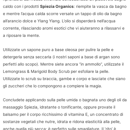
caldo con i prodotti
Spiezia Organics
: riempite la vasca da bagno
e mentre l’acqua calda scorre versate un tappo di olio da bagno
all’arancio dolce e Ylang Ylang. L’olio si disperderà nell’acqua
corrente, rilasciando aromi esotici che vi aiuteranno a rilassarvi e
a riposare la mente.
Utilizzate un sapone puro a base oleosa per pulire la pelle e
detergerla senza seccarla (i nostri saponi a base di argan sono
perfetti allo scopo). Mentre siete ancora “in ammollo”, utilizzate il
Lemongrass & Marigold Body Scrub per esfoliare la pelle.
Utilizzate lo scrub su braccia, gambe e corpo e lasciate che siano
gli zuccheri che lo compongono a compiere la magia.
Concludete applicando sulla pelle umida o bagnata uno degli oli da
massaggio Spiezia, idratante o tonificante, oppure provate il
balsamo per il corpo ricchissimo di vitamina E, un concentrato di
sostanze vegetali che nutre, idrata e ridona elasticità alla pelle,
anche quella più secca; è perfetto sulle smagliature. Il ‘rito’ è