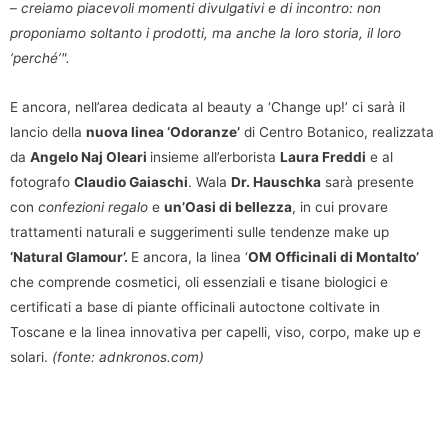
–
creiamo piacevoli momenti divulgativi e di incontro: non
proponiamo soltanto i prodotti, ma anche la loro storia, il loro
‘perché’".
E ancora, nell’area dedicata al beauty a ‘Change up!’ ci sarà il
lancio della
nuova linea ‘Odoranze’
di Centro Botanico, realizzata
da
Angelo Naj Oleari
insieme all’erborista
Laura Freddi
e al
fotografo
Claudio Gaiaschi
. Wala
Dr. Hauschka
sarà presente
con
confezioni regalo
e
un’Oasi di bellezza
, in cui provare
trattamenti naturali e suggerimenti sulle tendenze make up
‘Natural Glamour’.
E ancora, la linea ‘
OM Officinali di Montalto’
che comprende cosmetici, oli essenziali e tisane biologici e
certificati a base di piante officinali autoctone coltivate in
Toscane e la linea innovativa per capelli, viso, corpo, make up e
solari.
(fonte: adnkronos.com)