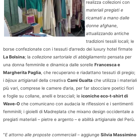
realizza collezioni con
materiali pregiati e
ricamati a mano dalle
donne afghane
,
attualizzando antiche
tradizioni tessili locali; le
borse confezionate con i tessuti d’arredo dei luxury hotel firmate
La Bolsina
; la
collezione sartoriale di abbigliamento
pensata per
una donna femminile e dinamica dalle sorelle
Francesca e
Margherita Paglia
, che recuperano e riadattano tessuti di pregio;
i
bijoux artigianali
della creativa
Cami Gualta
che utilizza i materiali
più vari, comprese le camere d’aria, per far sbocciare poetici fiori
e foglie su collane, anelli e bracciali; le
iconiche eco-t-shirt di
Wave-O
che comunicano con audacia le riflessioni e i sentimenti
femminili; i gioielli di Madreplata che mixano design occidentale a
pregiati materiali – pietre e argento – e abilità artigianale del Perù.
"
E attorno alle proposte commerciali
– aggiunge
Silvia Massimino