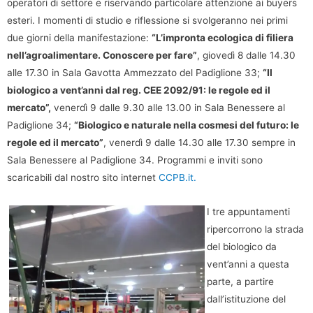
operatori di settore e riservando particolare attenzione ai buyers
esteri. I momenti di studio e riflessione si svolgeranno nei primi
due giorni della manifestazione:
“L’impronta ecologica di filiera
nell’agroalimentare. Conoscere per fare”
, giovedì 8 dalle 14.30
alle 17.30 in Sala Gavotta Ammezzato del Padiglione 33;
“Il
biologico a vent’anni dal reg. CEE 2092/91: le regole ed il
mercato”,
venerdì 9 dalle 9.30 alle 13.00 in Sala Benessere al
Padiglione 34;
“Biologico e naturale nella cosmesi del futuro: le
regole ed il mercato”
, venerdì 9 dalle 14.30 alle 17.30 sempre in
Sala Benessere al Padiglione 34. Programmi e inviti sono
scaricabili dal nostro sito internet
CCPB.it.
I tre appuntamenti
ripercorrono la strada
del biologico da
vent’anni a questa
parte, a partire
dall’istituzione del