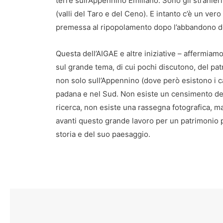
terre sull’Appennino Emiliano. Sono gli stranieri
(valli del Taro e del Ceno). E intanto c’è un ve
premessa al ripopolamento dopo l’abbandono deg
Questa dell’AIGAE e altre iniziative – affermia
sul grande tema, di cui pochi discutono, del patr
non solo sull’Appennino (dove però esistono i c
padana e nel Sud. Non esiste un censimento dei 
ricerca, non esiste una rassegna fotografica, m
avanti questo grande lavoro per un patrimonio p
storia e del suo paesaggio.