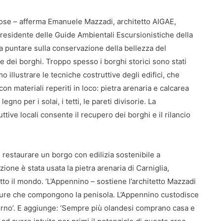
liose – afferma Emanuele Mazzadi, architetto AIGAE,
e presidente delle Guide Ambientali Escursionistiche della
a puntare sulla conservazione della bellezza del
 e dei borghi. Troppo spesso i borghi storici sono stati
o illustrare le tecniche costruttive degli edifici, che
n materiali reperiti in loco: pietra arenaria e calcarea
legno per i solai, i tetti, le pareti divisorie. La
tive locali consente il recupero dei borghi e il rilancio
 restaurare un borgo con edilizia sostenibile a
ione è stata usata la pietra arenaria di Carniglia,
tto il mondo. ‘L’Appennino – sostiene l’architetto Mazzadi
 culture che compongono la penisola. L’Appennino custodisce
iorno’. E aggiunge: ‘Sempre più olandesi comprano casa e