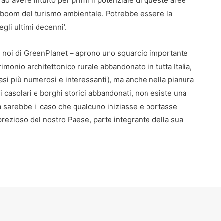
 ad avere intuito per primi il potenziale di queste aree
ro boom del turismo ambientale. Potrebbe essere la
li ultimi decenni’.
mo noi di GreenPlanet – aprono uno squarcio importante
imonio architettonico rurale abbandonato in tutta Italia,
asi più numerosi e interessanti), ma anche nella pianura
casolari e borghi storici abbandonati, non esiste una
a sarebbe il caso che qualcuno iniziasse e portasse
rezioso del nostro Paese, parte integrante della sua