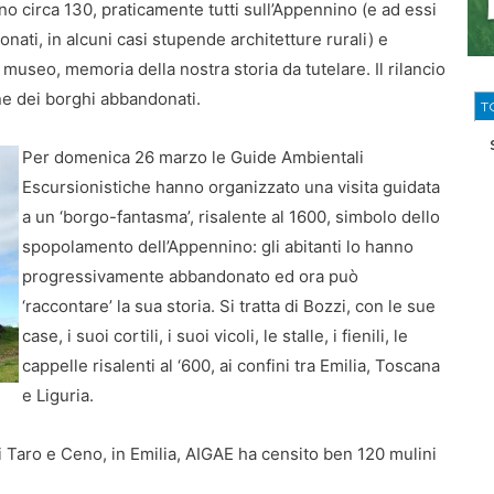
sono circa 130, praticamente tutti sull’Appennino (e ad essi
onati, in alcuni casi stupende architetture rurali) e
museo, memoria della nostra storia da tutelare. Il rilancio
ne dei borghi abbandonati.
T
Per domenica 26 marzo le Guide Ambientali
Escursionistiche hanno organizzato una visita guidata
a un ‘borgo-fantasma’, risalente al 1600, simbolo dello
spopolamento dell’Appennino: gli abitanti lo hanno
progressivamente abbandonato ed ora può
‘raccontare’ la sua storia. Si tratta di Bozzi, con le sue
case, i suoi cortili, i suoi vicoli, le stalle, i fienili, le
cappelle risalenti al ‘600, ai confini tra Emilia, Toscana
e Liguria.
 Taro e Ceno, in Emilia, AIGAE ha censito ben 120 mulini