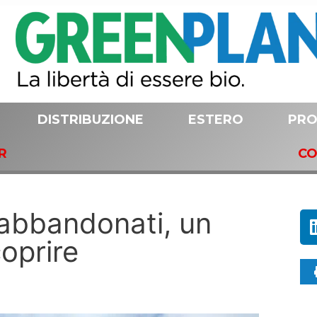
DISTRIBUZIONE
ESTERO
PRO
R
CO
 abbandonati, un
oprire