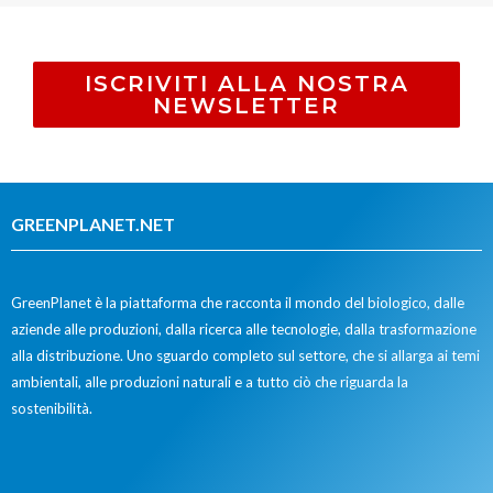
ISCRIVITI ALLA NOSTRA
NEWSLETTER
GREENPLANET.NET
GreenPlanet è la piattaforma che racconta il mondo del biologico, dalle
aziende alle produzioni, dalla ricerca alle tecnologie, dalla trasformazione
alla distribuzione. Uno sguardo completo sul settore, che si allarga ai temi
ambientali, alle produzioni naturali e a tutto ciò che riguarda la
sostenibilità.