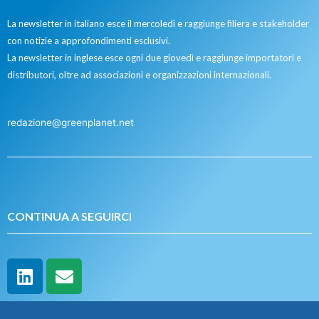
La newsletter in italiano esce il mercoledì e raggiunge filiera e stakeholder
con notizie a approfondimenti esclusivi.
La newsletter in inglese esce ogni due giovedì e raggiunge importatori e
distributori, oltre ad associazioni e organizzazioni internazionali.
redazione@greenplanet.net
CONTINUA A SEGUIRCI