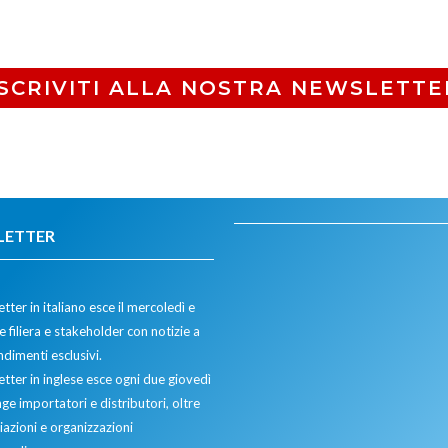
ISCRIVITI ALLA NOSTRA NEWSLETTE
LETTER
tter in italiano esce il mercoledì e
 filiera e stakeholder con notizie a
dimenti esclusivi.
etter in inglese esce ogni due giovedì
ge importatori e distributori, oltre
iazioni e organizzazioni