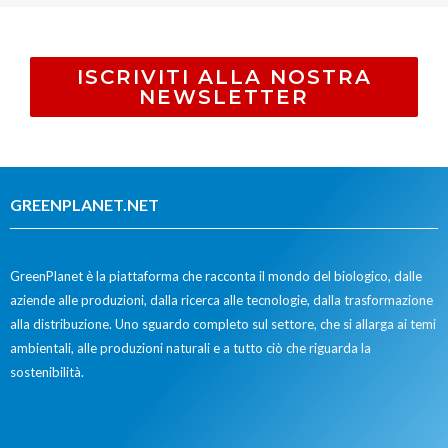
ISCRIVITI ALLA NOSTRA
NEWSLETTER
GREENPLANET.NET
GreenPlanet è la piattaforma che racconta il mondo del biologico, dalle
aziende alle produzioni, dalla ricerca alle tecnologie, dalla trasformazione
alla distribuzione. Uno sguardo completo sul settore, che si allarga ai temi
ambientali, alle produzioni naturali e a tutto ciò che riguarda la
sostenibilità.