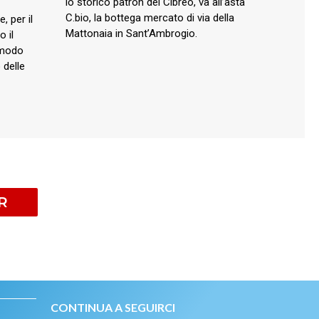
lo storico patron del Cibreo, va all’asta
C.bio, la bottega mercato di via della
, per il
Mattonaia in Sant’Ambrogio.
o il
 modo
 delle
R
CONTINUA A SEGUIRCI