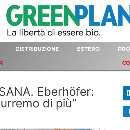
DISTRIBUZIONE
ESTERO
PRO
R
CO
 SANA. Eberhöfer:
durremo di più”