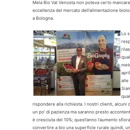
Mela Bio Val Venosta non poteva certo mancare a
eccellenza del mercato dell’alimentazione biolog
a Bologna.
Lo s
resp
rila
qual
mete
apri
alle
Siam
quan
rispondere alla richiesta. I nostri clienti, alcu
un po’ di pazienza ma saranno presto accontentat
è cresciuta del 10%; quest’anno l’aumento sfiora
convertire a bio una superficie rurale quindi, u