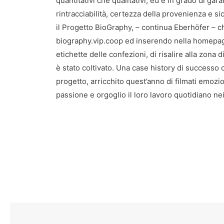
quantitativi che qualitativi, ed è in grado di gara
rintracciabilità, certezza della provenienza e s
il Progetto BioGraphy, – continua Eberhöfer – c
biography.vip.coop ed inserendo nella homepag
etichette delle confezioni, di risalire alla zona 
è stato coltivato. Una case history di successo
progetto, arricchito quest’anno di filmati emozi
passione e orgoglio il loro lavoro quotidiano nei