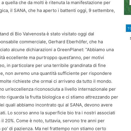
 quella che da molti è ritenuta la manifestazione per
ica, il SANA, che ha aperto i battenti oggi, 9 settembre,
T
tand di Bio Valvenosta è stato visitato oggi dal
onsabile commerciale, Gerhard Eberhöfer, che ha
sciato alcune dichiarazioni a GreenPlanet: “Abbiamo una
ità eccellente ma purtroppo quest’anno, per motivi
o, in particolare per una terribile grandinata di fine
le, non avremo una quantità sufficiente per rispondere
 molte richieste che ormai ci arrivano da tutto il mondo.
o un’eccellenza riconosciuta a livello internazionale per
to riguarda la frutta biologica e ci stiamo attrezzando per
ni dei quali abbiamo incontrato qui al SANA, devono avere
i. Lo scorso anno la superficie bio tra i nostri associati
 il 20%. Come è noto, tuttavia, servono tre anni per
n po’ di pazienza. Ma nel frattempo non stiamo certo