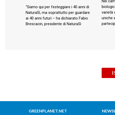
Nei cam
biologi
“Siamo qui per festeggiare i 40 anni di
varietà 
NaturaSì, ma soprattutto per guardare
uniche e
ai 40 anni futuri – ha dichiarato Fabio
parteci
Brescacin, presidente di NaturaSì
GREENPLANET.NET
NEWS