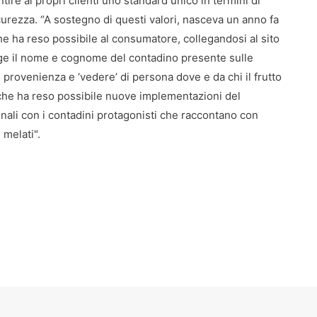
ntire ai propri clienti uno standard unico in termini di
icurezza. “A sostegno di questi valori, nasceva un anno fa
he ha reso possibile al consumatore, collegandosi al sito
e il nome e cognome del contadino presente sulle
di provenienza e ‘vedere’ di persona dove e da chi il frutto
 che ha reso possibile nuove implementazioni del
onali con i contadini protagonisti che raccontano con
 melati".