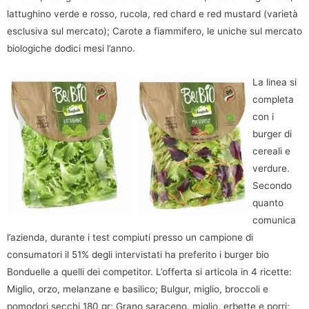
lattughino verde e rosso, rucola, red chard e red mustard (varietà
esclusiva sul mercato); Carote a fiammifero, le uniche sul mercato
biologiche dodici mesi l’anno.
La linea si
completa
con i
burger di
cereali e
verdure.
Secondo
quanto
comunica
l’azienda, durante i test compiuti presso un campione di
consumatori il 51% degli intervistati ha preferito i burger bio
Bonduelle a quelli dei competitor. L’offerta si articola in 4 ricette:
Miglio, orzo, melanzane e basilico; Bulgur, miglio, broccoli e
pomodori secchi 180 gr; Grano saraceno, miglio, erbette e porri;