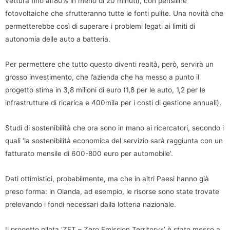
vettura fino all’80% in meno di 20 minuti), con pensiline
fotovoltaiche che sfrutteranno tutte le fonti pulite. Una novità che
permetterebbe così di superare i problemi legati ai limiti di
autonomia delle auto a batteria.
Per permettere che tutto questo diventi realtà, però, servirà un
grosso investimento, che l’azienda che ha messo a punto il
progetto stima in 3,8 milioni di euro (1,8 per le auto, 1,2 per le
infrastrutture di ricarica e 400mila per i costi di gestione annuali).
Studi di sostenibilità che ora sono in mano ai ricercatori, secondo i
quali ‘la sostenibilità economica del servizio sarà raggiunta con un
fatturato mensile di 600-800 euro per automobile’.
Dati ottimistici, probabilmente, ma che in altri Paesi hanno già
preso forma: in Olanda, ad esempio, le risorse sono state trovate
prelevando i fondi necessari dalla lotteria nazionale.
Il progetto pilota ‘ZET – Zero Emission Territory»’ è stato messo a