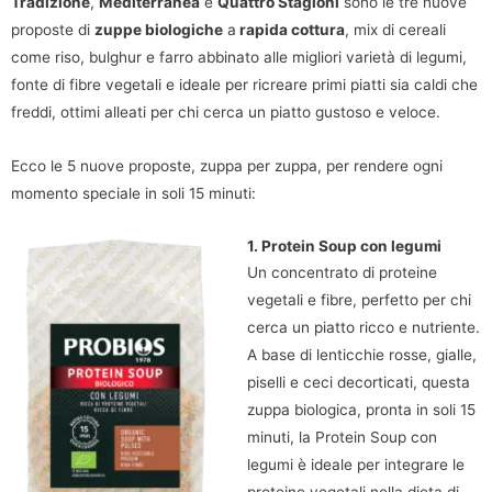
Tradizione
,
Mediterranea
e
Quattro Stagioni
sono le tre nuove
proposte di
zuppe biologiche
a
rapida cottura
, mix di cereali
come riso, bulghur e farro abbinato alle migliori varietà di legumi,
fonte di fibre vegetali e ideale per ricreare primi piatti sia caldi che
freddi, ottimi alleati per chi cerca un piatto gustoso e veloce.
Ecco le 5 nuove proposte, zuppa per zuppa, per rendere ogni
momento speciale in soli 15 minuti:
1. Protein Soup con legumi
Un concentrato di proteine
vegetali e fibre, perfetto per chi
cerca un piatto ricco e nutriente.
A base di lenticchie rosse, gialle,
piselli e ceci decorticati, questa
zuppa biologica, pronta in soli 15
minuti, la Protein Soup con
legumi è ideale per integrare le