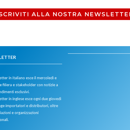
ISCRIVITI ALLA NOSTRA NEWSLETTE
LETTER
tter in italiano esce il mercoledì e
 filiera e stakeholder con notizie a
dimenti esclusivi.
etter in inglese esce ogni due giovedì
ge importatori e distributori, oltre
iazioni e organizzazioni
onali.