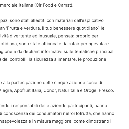
erciale italiana (Cir Food e Camst).
spazi sono stati allestiti con materiali dall’esplicativo
an ‘Frutta e verdura, il tuo benessere quotidiano’; le
tività divertente ed inusuale, pensata proprio per
uotidiana, sono state affiancate da rotair per agevolare
tagione e da depliant informativi sulle tematiche principali
ma dei controlli, la sicurezza alimentare, le produzione
e alla partecipazione delle cinque aziende socie di
gra, Apofruit Italia, Conor, Naturitalia e Orogel Fresco.
ondo i responsabili delle aziende partecipanti, hanno
 di conoscenza dei consumatori nell’ortofrutta, che hanno
onsapevolezza e in misura maggiore, come dimostrano i