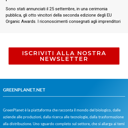
Sono stati annunciati il 25 settembre, in una cerimonia
pubblica, gli otto vincitori della seconda edizione degli EU
Organic Awards. I riconoscimenti consegnati agli imprenditori
ISCRIVITI ALLA NOSTRA
NEWSLETTER
GREENPLANET.NET
GreenPlanet è la piattaforma che racconta il mondo del biologico, dalle
aziende alle produzioni, dalla ricerca alle tecnologie, dalla trasformazione
alla distribuzione. Uno sguardo completo sul settore, che si allarga ai temi