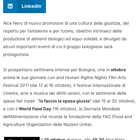
LinkedIn
Alce Nero di nuovo promotore di una cultura della giustizia, del
rispetto per l’ambiente e per l’uomo, obiettivi intrinseci della
produzione di alimenti biologici ed equo-solidali, e divulgati da
alcuni importanti eventi di cui il gruppo bolognese sarà
protagonista.
Si prospettano settimane intense per Bologna, che in
ottobre
anima le sue giornate con and
Human Rights Nights Film Arts
Festival 201
1
(dal 12 al 16 ottobre), il festival internazionale di
cinema, arte e musica dei diritti umani, con le settimane della
spesa fair trade
“Io faccio la spesa giusta”
(dal 15 al 30 ottobre),
e con il
World Food Day
(16 ottobre), la Giornata Mondiale
dell’Alimentazione che ricorda la fondazione della FAO (Food and
Agriculture Organization delle Nazioni Unite).
Il
16 ottobre
dunque, alle
19.30
Alce Nero