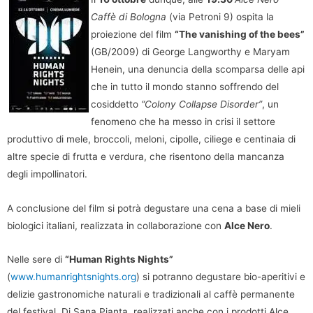
Caffè di Bologna
(via Petroni 9) ospita la
proiezione del film
“The vanishing of the bees”
(GB/2009) di George Langworthy e Maryam
Henein, una denuncia della scomparsa delle api
che in tutto il mondo stanno soffrendo del
cosiddetto
“Colony Collapse Disorder”
, un
fenomeno che ha messo in crisi il settore
produttivo di mele, broccoli, meloni, cipolle, ciliege e centinaia di
altre specie di frutta e verdura, che risentono della mancanza
degli impollinatori.
A conclusione del film si potrà degustare una cena a base di mieli
biologici italiani, realizzata in collaborazione con
Alce Nero
.
Nelle sere di
“Human Rights Nights”
(
www.humanrightsnights.org
) si potranno degustare bio-aperitivi e
delizie gastronomiche naturali e tradizionali al caffè permanente
del festival, Di Sana Pianta, realizzati anche con i prodotti Alce