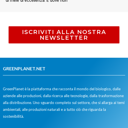
di mele di eccellenza. E dove non
ISCRIVITI ALLA NOSTRA
NEWSLETTER
GREENPLANET.NET
GreenPlanet è la piattaforma che racconta il mondo del biologico, dalle
aziende alle produzioni, dalla ricerca alle tecnologie, dalla trasformazione
alla distribuzione. Uno sguardo completo sul settore, che si allarga ai temi
ambientali, alle produzioni naturali e a tutto ciò che riguarda la
sostenibilità.