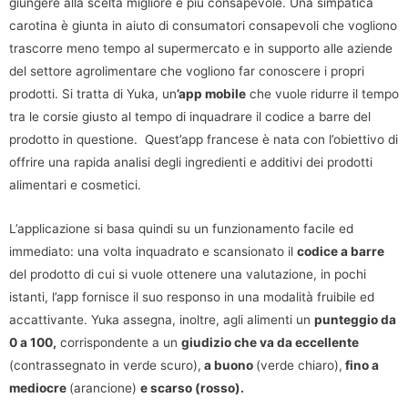
giungere alla scelta migliore e più consapevole. Una simpatica
carotina è giunta in aiuto di consumatori consapevoli che vogliono
trascorre meno tempo al supermercato e in supporto alle aziende
del settore agrolimentare che vogliono far conoscere i propri
prodotti. Si tratta di Yuka, un
’app mobile
che vuole ridurre il tempo
tra le corsie giusto al tempo di inquadrare il codice a barre del
prodotto in questione. Quest’app francese è nata con l’obiettivo di
offrire una rapida analisi degli ingredienti e additivi dei prodotti
alimentari e cosmetici.
L’applicazione si basa quindi su un funzionamento facile ed
immediato: una volta inquadrato e scansionato il
codice a barre
del prodotto di cui si vuole ottenere una valutazione, in pochi
istanti, l’app fornisce il suo responso in una modalità fruibile ed
accattivante. Yuka assegna, inoltre, agli alimenti un
punteggio da
0 a 100,
corrispondente a un
giudizio che va da eccellente
(contrassegnato in verde scuro),
a buono
(verde chiaro),
fino a
mediocre
(arancione)
e scarso (rosso).