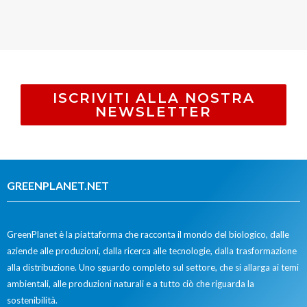
ISCRIVITI ALLA NOSTRA
NEWSLETTER
GREENPLANET.NET
GreenPlanet è la piattaforma che racconta il mondo del biologico, dalle
aziende alle produzioni, dalla ricerca alle tecnologie, dalla trasformazione
alla distribuzione. Uno sguardo completo sul settore, che si allarga ai temi
ambientali, alle produzioni naturali e a tutto ciò che riguarda la
sostenibilità.