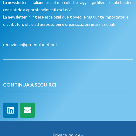
La newsletter in italiano esce il mercoledì e raggiunge filiera e stakeholder
con notizie a approfondimenti esclusivi.
La newsletter in inglese esce ogni due giovedì e raggiunge importatori e
distributori, oltre ad associazioni e organizzazioni internazionali.
redazione@greenplanet.net
CONTINUA A SEGUIRCI
Privacy policy
–