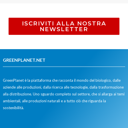
ISCRIVITI ALLA NOSTRA
NEWSLETTER
GREENPLANET.NET
GreenPlanet è la piattaforma che racconta il mondo del biologico, dalle
aziende alle produzioni, dalla ricerca alle tecnologie, dalla trasformazione
alla distribuzione. Uno sguardo completo sul settore, che si allarga ai temi
ambientali, alle produzioni naturali e a tutto ciò che riguarda la
sostenibilità.