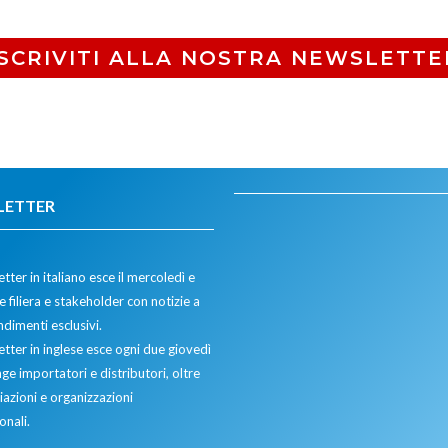
ISCRIVITI ALLA NOSTRA NEWSLETTE
LETTER
tter in italiano esce il mercoledì e
 filiera e stakeholder con notizie a
dimenti esclusivi.
etter in inglese esce ogni due giovedì
ge importatori e distributori, oltre
iazioni e organizzazioni
onali.