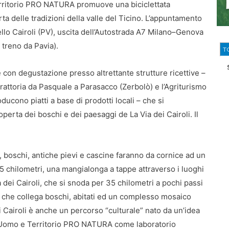
rritorio PRO NATURA promuove una biciclettata
rta delle tradizioni della valle del Ticino. L’appuntamento
ello Cairoli (PV), uscita dell’Autostrada A7 Milano–Genova
 treno da Pavia).
T
 con degustazione presso altrettante strutture ricettive –
Trattoria da Pasquale a Parasacco (Zerbolò) e l’Agriturismo
cono piatti a base di prodotti locali – che si
perta dei boschi e dei paesaggi de La Via dei Cairoli. Il
ti, boschi, antiche pievi e cascine faranno da cornice ad un
15 chilometri, una mangialonga a tappe attraverso i luoghi
a dei Cairoli, che si snoda per 35 chilometri a pochi passi
 che collega boschi, abitati ed un complesso mosaico
i Cairoli è anche un percorso “culturale” nato da un’idea
 Uomo e Territorio PRO NATURA come laboratorio