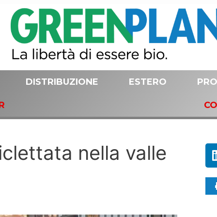
DISTRIBUZIONE
ESTERO
PRO
R
CO
clettata nella valle