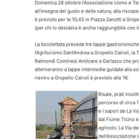
Domenica 28 ottobre l’Associazione Uomo e Te
all’insegna del gusto e della natura, alla riscope
è previsto per le 10,45 in Piazza Zanotti a Grop
(per chi lo desidera è anche raggiungibile con il
La biciclettata prevede tre tappe gastronomiche
l’Agriturismo Sant’Andrea a Gropello Cairoli, la 
Raimondi Cominesi Amilcare a Garlasco che produ
alterneranno a tappe intermedie guidate alla sco
rientro a Gropello Cairoli è previsto alle 16.
Risaie, prati incol
percorso di circa 
e i sapori de La Vi
dal Fiume Ticino e
agricolo. La Via de
dell’Associazione