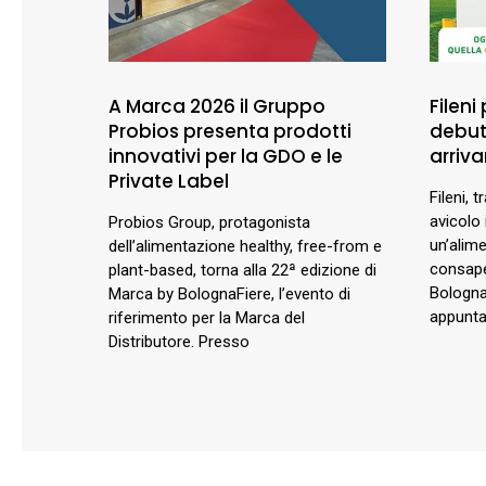
A Marca 2026 il Gruppo
Fileni
Probios presenta prodotti
debutt
innovativi per la GDO e le
arriva
Private Label
Fileni, t
avicolo 
Probios Group, protagonista
un’alim
dell’alimentazione healthy, free-from e
consape
plant-based, torna alla 22ª edizione di
BolognaF
Marca by BolognaFiere, l’evento di
appunta
riferimento per la Marca del
Distributore. Presso