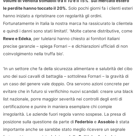
volumi di vendita stimabili tra il 10 e il 15%
.
Sul mercato estero
le perdite hanno toccato il 20%.
Solo pochi giorni fa i clienti esteri
hanno iniziato a ripristinare con regolarità gli ordini.
Fortunatamente in Italia la nostra marca ha rassicurato la clientela
e quindi i danni sono stati limitati’. ‘Molte catene distributive, come
Rewe e Edeka
, per tulelarsi hanno chiesto ai fornitori italiani
precise garanzie – spiega Fornari – e dichiarazioni ufficiali di non
coinvolgimento nella truffa bio’.
‘In un settore che fa della sicurezza alimentare e salubrità del cibo
uno dei suoi cavalli di battaglia – sottolinea Fornari – la gravità di
un caso del genere vale doppio. Ora servono azioni concrete per
evitare che in futuro si verifichino nuovi scandali: creare una black
list nazionale, porre maggior severità nei controlli degli enti di
certificazione e punire in maniera esemplare chi compie
irregolarità. Le aziende fuori regola vanno sospese. La presa di
posizione sulla questione da parte di
Federbio
e
Assobio
è stata
importante anche se sarebbe stato meglio ricevere un segnale