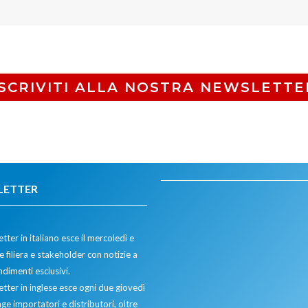
ISCRIVITI ALLA NOSTRA NEWSLETTE
LETTER
tter in italiano esce il mercoledì e
 filiera e stakeholder con notizie a
dimenti esclusivi.
etter in inglese esce ogni due giovedì
ge importatori e distributori, oltre