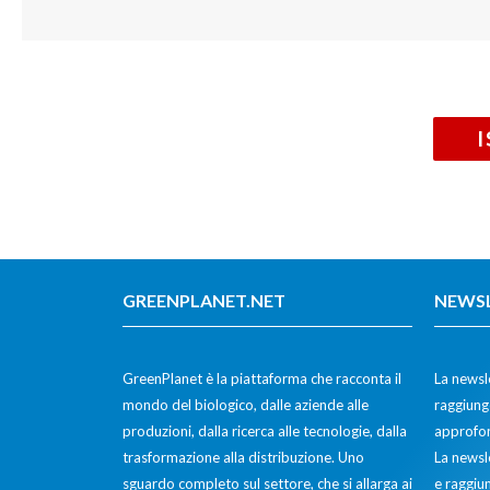
GREENPLANET.NET
NEWS
GreenPlanet è la piattaforma che racconta il
La newsle
mondo del biologico, dalle aziende alle
raggiunge
produzioni, dalla ricerca alle tecnologie, dalla
approfon
trasformazione alla distribuzione. Uno
La newsl
sguardo completo sul settore, che si allarga ai
e raggiun