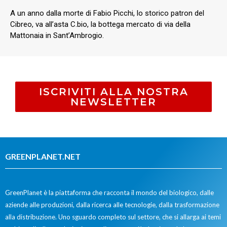
A un anno dalla morte di Fabio Picchi, lo storico patron del
Cibreo, va all’asta C.bio, la bottega mercato di via della
Mattonaia in Sant’Ambrogio.
ISCRIVITI ALLA NOSTRA
NEWSLETTER
GREENPLANET.NET
GreenPlanet è la piattaforma che racconta il mondo del biologico, dalle
aziende alle produzioni, dalla ricerca alle tecnologie, dalla trasformazione
alla distribuzione. Uno sguardo completo sul settore, che si allarga ai temi