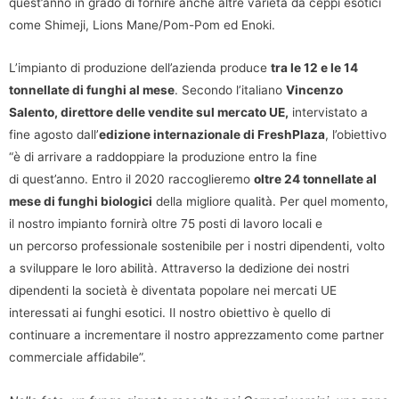
quest’anno in grado di fornire anche altre varietà da ceppi esotici
come Shimeji, Lions Mane/Pom-Pom ed Enoki.
L’impianto di produzione dell’azienda produce
tra le 12 e le 14
tonnellate di funghi al mese
. Secondo l’italiano
Vincenzo
Salento, direttore delle vendite sul mercato UE,
intervistato a
fine agosto dall’
edizione internazionale di FreshPlaza
, l’obiettivo
“è di arrivare a raddoppiare la produzione entro la fine
di quest’anno. Entro il 2020 raccoglieremo
oltre 24 tonnellate al
mese di funghi biologici
della migliore qualità. Per quel momento,
il nostro impianto fornirà oltre 75 posti di lavoro locali e
un percorso professionale sostenibile per i nostri dipendenti, volto
a sviluppare le loro abilità. Attraverso la dedizione dei nostri
dipendenti la società è diventata popolare nei mercati UE
interessati ai funghi esotici. Il nostro obiettivo è quello di
continuare a incrementare il nostro apprezzamento come partner
commerciale affidabile”.