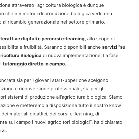
ione attraverso l’agricoltura biologica è dunque
vo che nei metodi di produzione biologica vede una
do al ricambio generazionale nel settore primario.
nterattive digitali e percorsi e-learning
, allo scopo di
essibilità e fruibilità. Saranno disponibili anche
servizi “su
gricoltura Biologica
di nuova implementazione. La fase
di
tutoraggio diretto in campo
.
ncreta sia per i giovani start-upper che scelgono
cazione e riconversione professionale, sia per gli
opri sistemi di produzione all’agricoltura biologica. Siamo
ormazione e metteremo a disposizione tutto il nostro know
ei materiali didattici, dei corsi e-learning, di
e sul campo i nuovi agricoltori biologici”, ha dichiarato
izi.