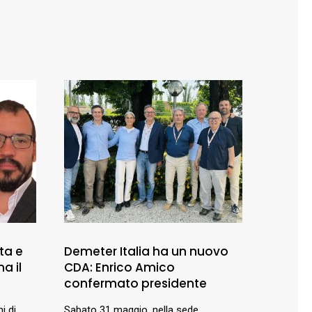
tta e
Demeter Italia ha un nuovo
a il
CDA: Enrico Amico
confermato presidente
i di
Sabato 31 maggio, nella sede