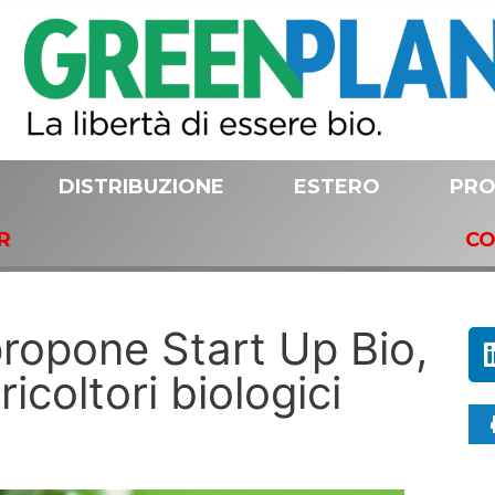
DISTRIBUZIONE
ESTERO
PRO
R
CO
propone Start Up Bio,
icoltori biologici