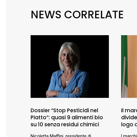
NEWS CORRELATE
Dossier “Stop Pesticidi nel
Il mar
Piatto”: quasi 9 alimenti bio
divid
su 10 senza residui chimici
logo a
Nicoletta Maffini, presidente di
l marchi