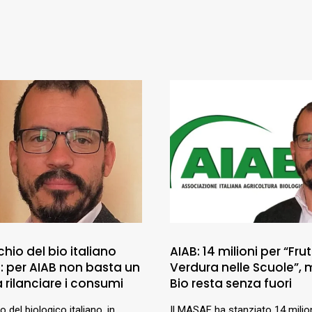
chio del bio italiano
AIAB: 14 milioni per “Fru
e: per AIAB non basta un
Verdura nelle Scuole”, m
 rilanciare i consumi
Bio resta senza fuori
o del biologico italiano, in
Il MASAF ha stanziato 14 milion