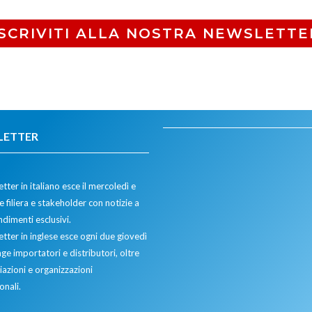
ISCRIVITI ALLA NOSTRA NEWSLETTE
LETTER
tter in italiano esce il mercoledì e
 filiera e stakeholder con notizie a
dimenti esclusivi.
etter in inglese esce ogni due giovedì
ge importatori e distributori, oltre
iazioni e organizzazioni
onali.