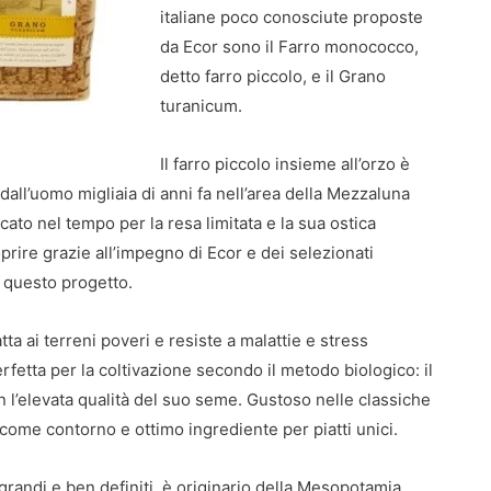
italiane poco conosciute proposte
da Ecor sono il Farro monococco,
detto farro piccolo, e il Grano
turanicum.
Il farro piccolo insieme all’orzo è
all’uomo migliaia di anni fa nell’area della Mezzaluna
ticato nel tempo per la resa limitata e la sua ostica
prire grazie all’impegno di Ecor e dei selezionati
to questo progetto.
tta ai terreni poveri e resiste a malattie e stress
rfetta per la coltivazione secondo il metodo biologico: il
on l’elevata qualità del suo seme. Gustoso nelle classiche
come contorno e ottimo ingrediente per piatti unici.
 grandi e ben definiti, è originario della Mesopotamia