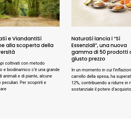
aSì e ViandantiSì
NaturaSì lancia i “Sì
me alla scoperta della
Essenziali”, una nuova
ersità
gamma di 50 prodotti 
giusto prezzo
pi coltivati con metodo
co e biodinamico c’è una grande
In un momento in cui l’inflazione
di animali e di piante, alcune
carrello della spesa, ha superat
 peculiari. Per scoprirli e
12%, contribuendo a ridurre in
pare
sostanziale il potere d’acquisto