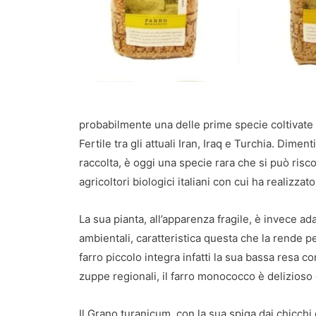
probabilmente una delle prime specie coltivate d
Fertile tra gli attuali Iran, Iraq e Turchia. Dimen
raccolta, è oggi una specie rara che si può risco
agricoltori biologici italiani con cui ha realizza
La sua pianta, all’apparenza fragile, è invece ada
ambientali, caratteristica questa che la rende pe
farro piccolo integra infatti la sua bassa resa c
zuppe regionali, il farro monococco è delizioso 
Il Grano turanicum, con la sua spiga dai chicchi