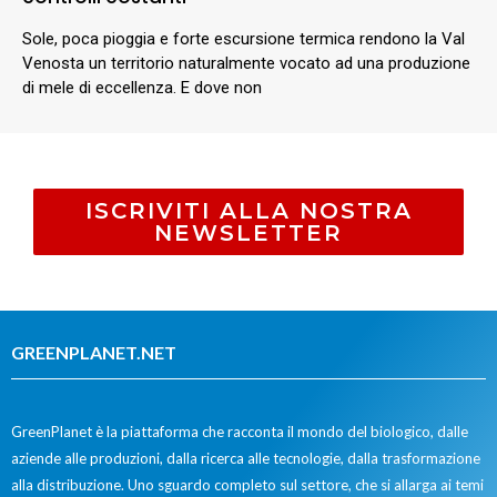
Sole, poca pioggia e forte escursione termica rendono la Val
Venosta un territorio naturalmente vocato ad una produzione
di mele di eccellenza. E dove non
ISCRIVITI ALLA NOSTRA
NEWSLETTER
GREENPLANET.NET
GreenPlanet è la piattaforma che racconta il mondo del biologico, dalle
aziende alle produzioni, dalla ricerca alle tecnologie, dalla trasformazione
alla distribuzione. Uno sguardo completo sul settore, che si allarga ai temi