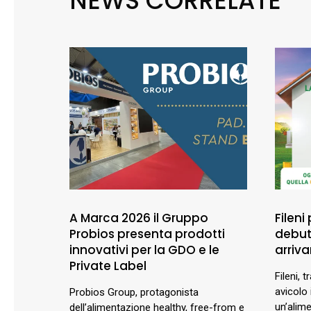
NEWS CORRELATE
A Marca 2026 il Gruppo
Fileni
Probios presenta prodotti
debutt
innovativi per la GDO e le
arriva
Private Label
Fileni, t
avicolo 
Probios Group, protagonista
un’alim
dell’alimentazione healthy, free-from e