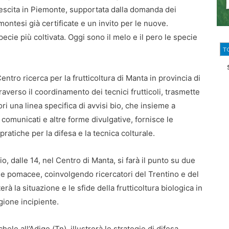
crescita in Piemonte, supportata dalla domanda dei
ntesi già certificate e un invito per le nuove.
 specie più coltivata. Oggi sono il melo e il pero le specie
T
entro ricerca per la frutticoltura di Manta in provincia di
raverso il coordinamento dei tecnici frutticoli, trasmette
tori una linea specifica di avvisi bio, che insieme a
 comunicati e altre forme divulgative, fornisce le
pratiche per la difesa e la tecnica colturale.
io, dalle 14, nel Centro di Manta, si farà il punto su due
lle pomacee, coinvolgendo ricercatori del Trentino e del
 la situazione e le sfide della frutticoltura biologica in
agione incipiente.
le all’Adige (Tn), illustrerà le strategie di difesa