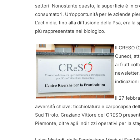
settori. Nonostante questo, la superficie è in 
consumatori. Un’opportunità per le aziende piemo
L’actinidia, fino alla diffusione della Psa, era la
più rappresentate nel biologico.
Il CRESO (C
Cuneo), att
ai frutticol
newsletter,
indicazioni 
Il 27 febbra
avversità chiave: ticchiolatura e carpocapsa de
Sud Tirolo. Graziano Vittore del CRESO presenterà
Piemonte, oltre agli indirizzi operativi per la st
Luisa Mattedi, della Fondazione Mach di San Miche