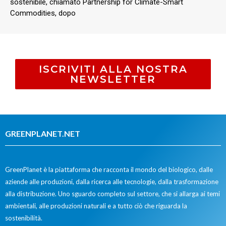
sostenibile, chiamato Partnership for Climate-Smart
Commodities, dopo
ISCRIVITI ALLA NOSTRA
NEWSLETTER
GREENPLANET.NET
GreenPlanet è la piattaforma che racconta il mondo del biologico, dalle
aziende alle produzioni, dalla ricerca alle tecnologie, dalla trasformazione
alla distribuzione. Uno sguardo completo sul settore, che si allarga ai temi
ambientali, alle produzioni naturali e a tutto ciò che riguarda la
sostenibilità.