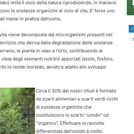
to) imita il ciclo della natura riproducendo, in maniera
scono le sostanze organiche al ciclo di vita. E’ forse uno
ati messi in pratica dall’uomo.
T
a vita viene decomposta dai microrganismi presenti nel
l terriccio che deriva dalla degradazione delle sostanze
terreno, le piante in vaso e l’orto, contribuendo al
i vista degli elementi nutritivi apportati (azoto, fosforo,
anto lo rende morbido, aerato e adatto allo sviluppo
Circa il 30% dei nostri rifiuti è formato
da scarti alimentari e scarti verdi ricchi
di sostanze organiche che
costituiscono lo scarto “umido” od
“organico”. Effettuare la raccolta
differenziata dell’umido è molto