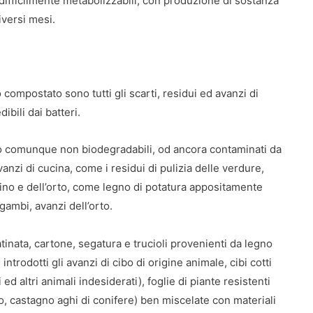
difficilmente metabolizzabili, con produzione di sostanza
iversi mesi.
compostato sono tutti gli scarti, residui ed avanzi di
ibili dai batteri.
ica o comunque non biodegradabili, od ancora contaminati da
anzi di cucina, come i residui di pulizia delle verdure,
ardino e dell’orto, come legno di potatura appositamente
 gambi, avanzi dell’orto.
tinata, cartone, segatura e trucioli provenienti da legno
ntrodotti gli avanzi di cibo di origine animale, cibi cotti
 ed altri animali indesiderati), foglie di piante resistenti
o, castagno aghi di conifere) ben miscelate con materiali