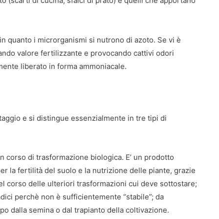
o (scarti di cucina, sfalci di prato) e quelli che apportano
in quanto i microrganismi si nutrono di azoto. Se vi è
ndo valore fertilizzante e provocando cattivi odori
lmente liberato in forma ammoniacale.
ggio e si distingue essenzialmente in tre tipi di
n corso di trasformazione biologica. E’ un prodotto
r la fertilità del suolo e la nutrizione delle piante, grazie
 nel corso delle ulteriori trasformazioni cui deve sottostare;
radici perchè non è sufficientemente “stabile”; da
po dalla semina o dal trapianto della coltivazione.