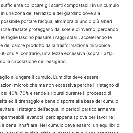
sufficiente collocare gli scarti compostabili in un cumulo
in una zona del terrazzo e del giardino dove sia
possibile portare l’acqua, all’ombra di uno o più alberi
(che d’estate proteggano dal sole e d’inverno, perdendo
le foglie lascino passare i raggi solari, accelerando le
te del calore prodotto dalla trasformazione microbica
0 cm. Al contrario, un’altezza eccessiva (sopra 1,3/1,5
do la circolazione dell’ossigeno.
glio allungare il cumulo. L’umidità deve essere
eazioni microbiche ma non eccessiva perché il ristagno di
è del 40%-70% e tende a ridursi durante il processo di
ità ed il drenaggio è bene disporre alla base del cumulo
vitare il ristagno dell’acqua. In periodi particolarmente
impermeabili levandoli però appena spiove per favorire il
ità è bene innaffiare. Nel cumulo deve esserci un equilibrio