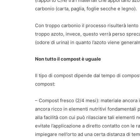
(rapporto C/N) tra i materiali che apportano azot
carbonio (carta, paglia, foglie secche e legno).
Con troppo carbonio il processo risulterà lento 
troppo azoto, invece, questo verrà perso spreca
(odore di urina) in quanto l’azoto viene genera
Non tutto il compost è uguale
Il tipo di compost dipende dal tempo di composta
compost:
– Compost fresco (2/4 mesi): materiale ancora i
ancora ricco in elementi nutritivi fondamentali pe
alla facilità con cui può rilasciare tali elementi
evitate l’applicazione a diretto contatto con le 
impiegare nell’orto ad una certa distanza di tem