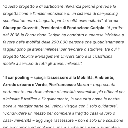
“Questo progetto è di particolare rilevanza perché prevede la
progettazione e l’implementazione di un sistema di car-pooling
specificatamente disegnato per la realtà universitaria”
afferma
Giuseppe Guzzetti, Presidente di Fondazione Cariplo
.
“A partire
dal 2006 la Fondazione Cariplo ha condotto numerose iniziative a
favore della mobilità delle 200.000 persone che quotidianamente
raggiungono gli atenei milanesi per lavorare o studiare, tra cui il
progetto Mobility Management Universitario e la ciclofficina
mobile a servizio di tutti gli atenei milanesi”.
“Il car pooling
– spiega
l’assessore alla Mobilità, Ambiente,
Arredo urbano e Verde, Pierfrancesco Maran
–
rappresenta
certamente una delle misure di mobilità sostenibile più efficaci per
diminuire il traffico e l’inquinamento, in una città come la nostra
dove la maggior parte dei veicoli viaggia con il solo guidatore”.
“Condividere un mezzo per compiere il tragitto casa-lavoro o
casa-università
– aggiunge l’assessore –
non è solo una soluzione
più economica ed ecologica, ma è anche una valida alternativa